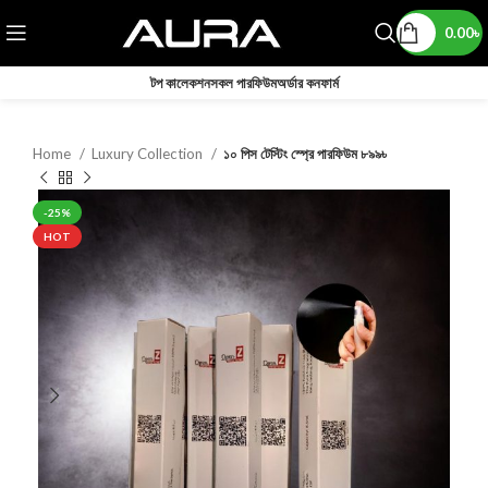
0.00
৳
টপ কালেকশন
সকল পারফিউম
অর্ডার কনফার্ম
Home
Luxury Collection
১০ পিস টেস্টিং স্প্রে পারফিউম ৮৯৯৳
-25%
HOT