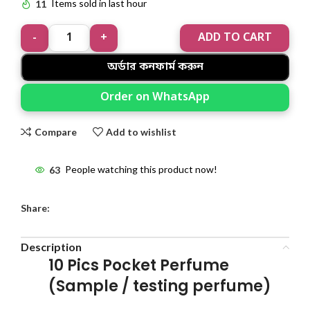
11
Items sold in last hour
ADD TO CART
অর্ডার কনফার্ম করুন
Order on WhatsApp
Compare
Add to wishlist
63
People watching this product now!
Share:
Description
10 Pics Pocket Perfume
(Sample / testing perfume)