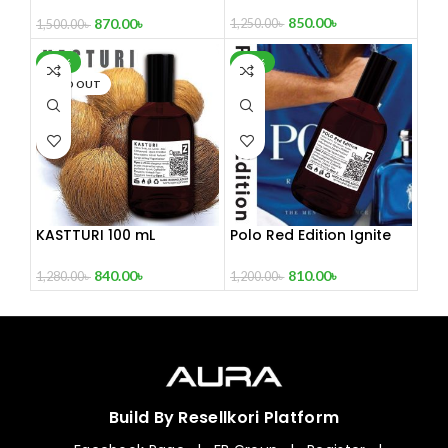
Breeze 100 mL Perfume
850.00
৳
870.00
৳
1,250.00
৳
1,500.00
৳
-34%
-33%
SOLD OUT
KASTTURI 100 mL
Polo Red Edition Ignite
Perfume Master copy
Perfume 100 mL
840.00
৳
810.00
৳
1,280.00
৳
1,200.00
৳
Build By Resellkori Platform