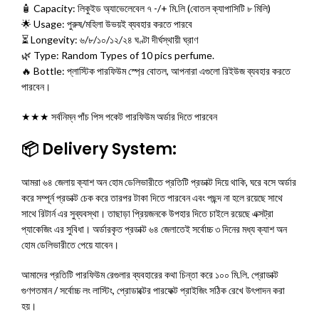
🧴 Capacity: লিকুইড অ্যাভেলেবেল ৭ -/+ মি.লি (বোতল ক্যাপাসিটি ৮ মিলি)
🌟 Usage: পুরুষ/মহিলা উভয়ই ব্যবহার করতে পারবে
⏳ Longevity: ৬/৮/১০/১২/২৪ ঘণ্টা দীর্ঘস্থায়ী ঘ্রাণ
🌿 Type: Random Types of 10 pics perfume.
🔥 Bottle: প্লাস্টিক পারফিউম স্প্রে বোতল, আপনারা এগুলো রিইউজ ব্যবহার করতে
পারবেন।
★★★ সর্বনিম্ন পাঁচ পিস পকেট পারফিউম অর্ডার দিতে পারবেন
📦 Delivery System:
আমরা ৬৪ জেলায় ক্যাশ অন হোম ডেলিভারীতে প্রতিটি প্রডাক্ট দিয়ে থাকি, ঘরে বসে অর্ডার
করে সম্পূর্ন প্রডাক্ট চেক করে তারপর টাকা দিতে পারবেন এবং পছন্দ না হলে রয়েছে সাথে
সাথে রিটার্ন এর সুব্যবস্থা। তাছাড়া প্রিয়জনকে উপহার দিতে চাইলে রয়েছে এক্সট্রা
প্যাকেজিং এর সুবিধা। অর্ডারকৃত প্রডাক্ট ৬৪ জেলাতেই সর্বোচ্চ ৩ দিনের মধ্য ক্যাশ অন
হোম ডেলিভারীতে পেয়ে যাবেন।
আমাদের প্রতিটি পারফিউম রেগুলার ব্যবহারের কথা চিন্তা করে ১০০ মি.লি. প্রোডাক্ট
গুণগতমান / সর্বোচ্চ লং লাস্টিং, প্রোডাক্টের পারফেক্ট প্রাইজিং সঠিক রেখে উৎপাদন করা
হয়।