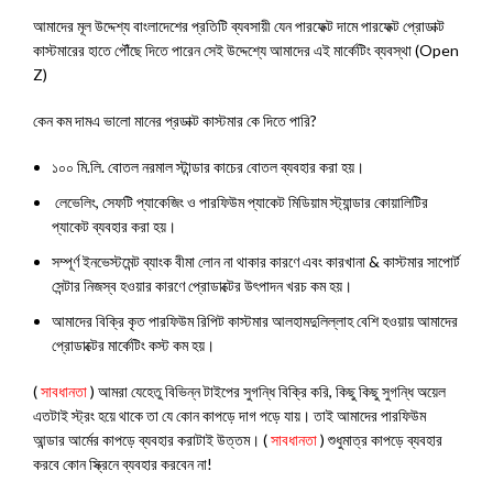
আমাদের মূল উদ্দেশ্য বাংলাদেশের প্রতিটি ব্যবসায়ী যেন পারফেক্ট দামে পারফেক্ট প্রোডাক্ট
কাস্টমারের হাতে পৌঁছে দিতে পারেন সেই উদ্দেশ্যে আমাদের এই মার্কেটিং ব্যবস্থা (Open
Z)
কেন কম দামএ ভালো মানের প্রডাক্ট কাস্টমার কে দিতে পারি?
১০০ মি.লি. বোতল নরমাল স্টান্ডার কাচের বোতল ব্যবহার করা হয়।
লেভেলিং, সেফটি প্যাকেজিং ও পারফিউম প্যাকেট মিডিয়াম স্ট্যান্ডার কোয়ালিটির
প্যাকেট ব্যবহার করা হয়।
সম্পূর্ণ ইনভেস্টমেন্ট ব্যাংক বীমা লোন না থাকার কারণে এবং কারখানা & কাস্টমার সাপোর্ট
সেন্টার নিজস্ব হওয়ার কারণে প্রোডাক্টের উৎপাদন খরচ কম হয়।
আমাদের বিক্রি কৃত পারফিউম রিপিট কাস্টমার আলহামদুলিল্লাহ বেশি হওয়ায় আমাদের
প্রোডাক্টের মার্কেটিং কস্ট কম হয়।
(
সাবধানতা
) আমরা যেহেতু বিভিন্ন টাইপের সুগন্ধি বিক্রি করি, কিছু কিছু সুগন্ধি অয়েল
এতটাই স্ট্রং হয়ে থাকে তা যে কোন কাপড়ে দাগ পড়ে যায়। তাই আমাদের পারফিউম
আন্ডার আর্মের কাপড়ে ব্যবহার করাটাই উত্তম। (
সাবধানতা
) শুধুমাত্র কাপড়ে ব্যবহার
করবে কোন স্ক্রিনে ব্যবহার করবেন না!