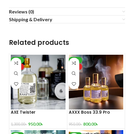
Reviews (0)
Shipping & Delivery
Related products
-27%
-16%
HOT
HOT
AXE Twister
AXXX Boss 33.9 Pro
Perfume 100 ml
950.00
৳
800.00
৳
1,300.00
৳
950.00
৳