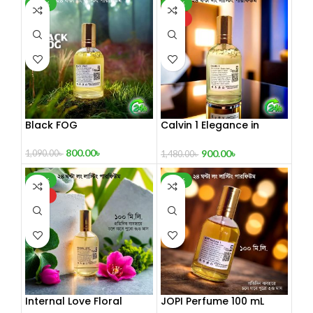
-27%
-39%
HOT
Black FOG
Calvin 1 Elegance in
Every Drop
800.00
৳
900.00
৳
1,090.00
৳
1,480.00
৳
-42%
-32%
HOT
Internal Love Floral
JOPI Perfume 100 mL