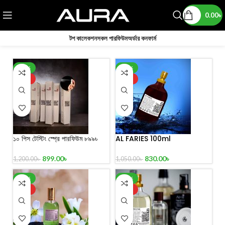
0.00
৳
টপ কালেকশন
সকল পারফিউম
অর্ডার কনফার্ম
-25%
-21%
HOT
HOT
১০ পিস টেস্টিং স্প্রে পারফিউম ৮৯৯৳
AL FARIES 100ml
899.00
৳
830.00
৳
1,200.00
৳
1,050.00
৳
-30%
-27%
HOT
HOT