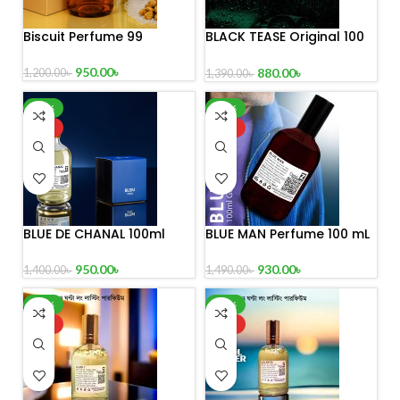
Biscuit Perfume 99
BLACK TEASE Original 100
mL Perfume
950.00
৳
880.00
৳
1,200.00
৳
1,390.00
৳
-32%
-38%
HOT
HOT
BLUE DE CHANAL 100ml
BLUE MAN Perfume 100 mL
Perfume
930.00
৳
950.00
৳
1,490.00
৳
1,400.00
৳
-39%
-30%
HOT
HOT