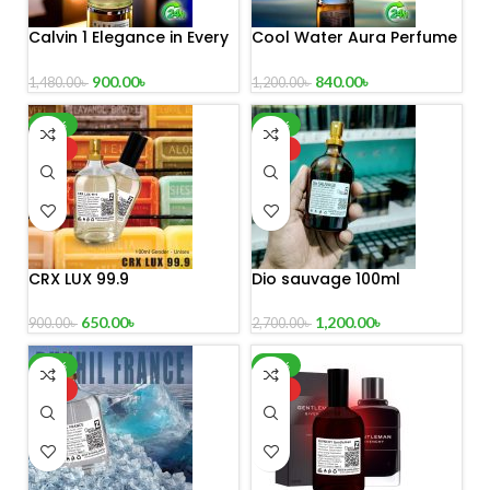
Calvin 1 Elegance in Every
Cool Water Aura Perfume
Drop
(Refresh Your World)
900.00
৳
840.00
৳
1,480.00
৳
1,200.00
৳
-28%
-56%
HOT
HOT
CRX LUX 99.9
Dio sauvage 100ml
650.00
৳
1,200.00
৳
900.00
৳
2,700.00
৳
-22%
-29%
HOT
HOT