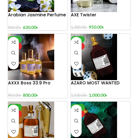
Arabian Jasmine Perfume
AXE Twister
100 ml
950.00
৳
630.00
৳
1,300.00
৳
900.00
৳
-16%
-33%
HOT
HOT
AXXX Boss 33.9 Pro
AZARO MOST WANTED
Perfume 100 ml
1,000.00
৳
800.00
৳
1,500.00
৳
950.00
৳
-21%
-37%
HOT
HOT