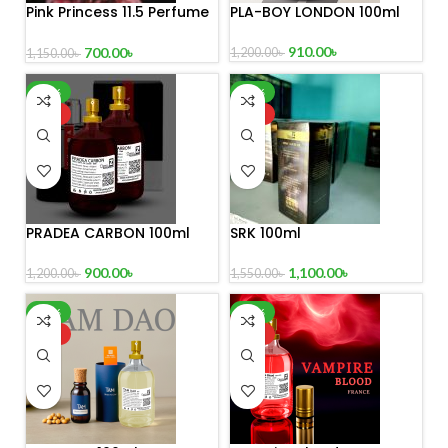
Pink Princess 11.5 Perfume
PLA-BOY LONDON 100ml
100 ml
910.00
৳
700.00
৳
1,200.00
৳
1,150.00
৳
-25%
-29%
HOT
HOT
PRADEA CARBON 100ml
SRK 100ml
900.00
৳
1,100.00
৳
1,200.00
৳
1,550.00
৳
-29%
-22%
HOT
HOT