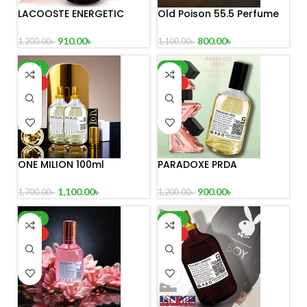
LACOOSTE ENERGETIC
Old Poison 55.5 Perfume
100 ml
910.00
৳
800.00
৳
1,200.00
৳
1,100.00
৳
-35%
-25%
HOT
HOT
ONE MILION 100ml
PARADOXE PRDA
1,100.00
৳
900.00
৳
1,700.00
৳
1,200.00
৳
-39%
-24%
HOT
HOT