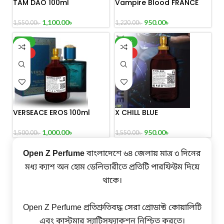
TAM DAO 100ml
Vampire Blood FRANCE
100ml
1,100.00
৳
950.00
৳
1,550.00
৳
1,220.00
৳
-33%
-39%
HOT
HOT
VERSEACE EROS 100ml
X CHILL BLUE
1,000.00
৳
950.00
৳
1,500.00
৳
1,550.00
৳
Open Z Perfume
বাংলাদেশে ৬৪ জেলায় মাত্র ৩ দিনের
মধ্য ক্যাশ অন হোম ডেলিভারীতে প্রতিটি পারফিউম দিয়ে
থাকে।
Open Z Perfume প্রতিশ্রুতিবদ্ধ সেরা প্রোডাক্ট কোয়ালিটি
এবং কাস্টমার স্যাটিসফ্যাকশন নিশ্চিত করতে।