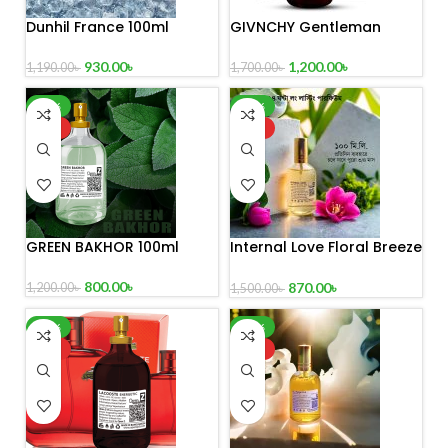
Dunhil France 100ml
GIVNCHY Gentleman
930.00
৳
1,200.00
৳
1,190.00
৳
1,700.00
৳
-33%
-42%
HOT
HOT
GREEN BAKHOR 100ml
Internal Love Floral Breeze
100 mL Perfume
800.00
৳
870.00
৳
1,200.00
৳
1,500.00
৳
-24%
-27%
HOT
HOT