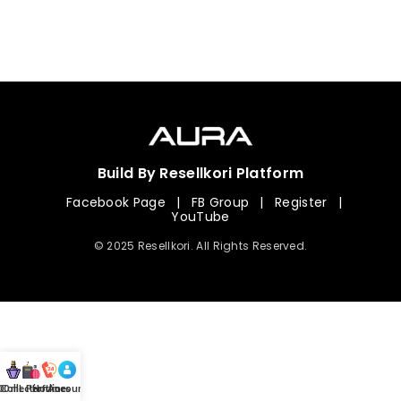
Build By Resellkori Platform
Facebook Page
|
FB Group
|
Register
|
YouTube
© 2025 Resellkori. All Rights Reserved.
Collection
00 mL Perfumes
Hotline
Account