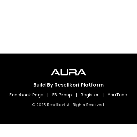
Build By Resellkori Platform
Facebook Page
|
FB Group
|
Register
|
YouTube
© 2025 Resellkori. All Rights Reserved.