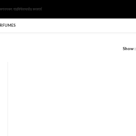
েকশন
সকল পারফিউম
অর্ডার কনফার্ম
ERFUMES
Show