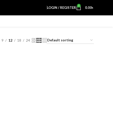
0
LOGIN / REGISTER
0.00
৳
9
12
18
24