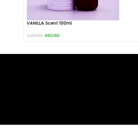
VANILLA Scent 100ml
840.00
৳
1,300.00
৳