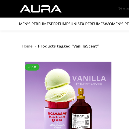
টপ কাল
MEN’S PERFUMES
PERFUMES
UNISEX PERFUMES
WOMEN’S P
Home
Products tagged “VanillaScent”
-35%