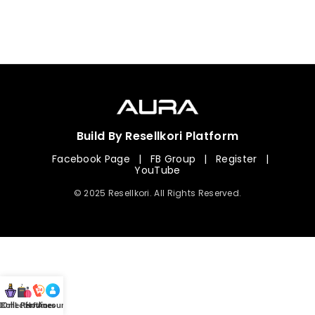
Build By Resellkori Platform
Facebook Page
|
FB Group
|
Register
|
YouTube
© 2025 Resellkori. All Rights Reserved.
Collection
00 mL Perfumes
Hotline
Account