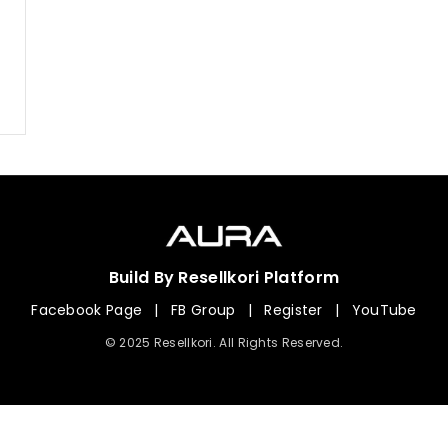
Build By Resellkori Platform
Facebook Page
|
FB Group
|
Register
|
YouTube
© 2025 Resellkori. All Rights Reserved.