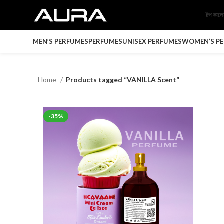
টপ কাল
MEN’S PERFUMES
PERFUMES
UNISEX PERFUMES
WOMEN’S P
Home
Products tagged “VANILLA Scent”
-35%