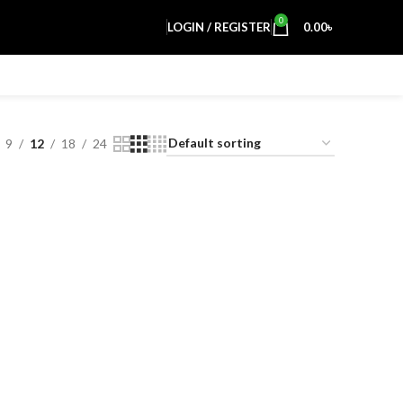
0
LOGIN / REGISTER
0.00
৳
9
12
18
24