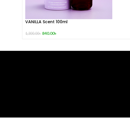
VANILLA Scent 100ml
840.00
৳
1,300.00
৳