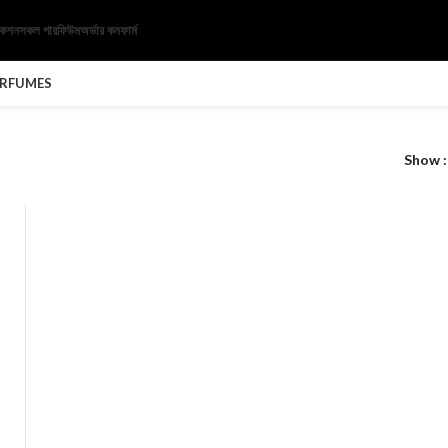
েকশন
সকল পারফিউম
অর্ডার কনফার্ম
ERFUMES
Show