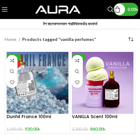
0.00
৳
টপ কালেকশন
সকল পারফিউম
অর্ডার কনফার্ম
Home
Products tagged “vanilla perfumes”
-22%
-35%
HOT
Dunhil France 100ml
VANILLA Scent 100ml
930.00
৳
840.00
৳
1,190.00
৳
1,300.00
৳