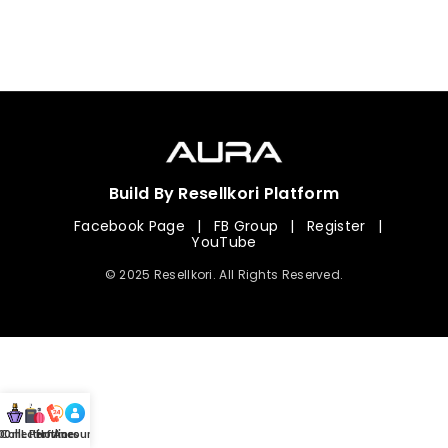
Build By Resellkori Platform
Facebook Page
|
FB Group
|
Register
|
YouTube
© 2025 Resellkori. All Rights Reserved.
Collection
00 mL Perfumes
Hotline
Account