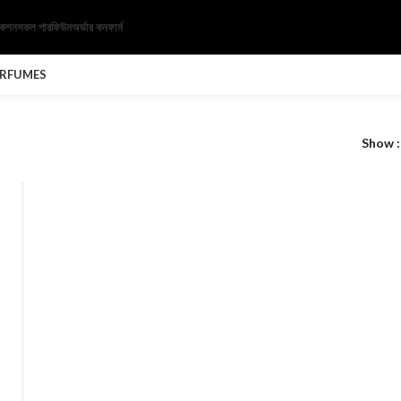
েকশন
সকল পারফিউম
অর্ডার কনফার্ম
ERFUMES
Show