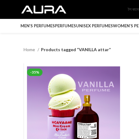
টপ কাল
MEN’S PERFUMES
PERFUMES
UNISEX PERFUMES
WOMEN’S P
Home
Products tagged “VANILLA attar”
-35%