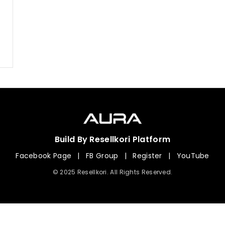
Build By Resellkori Platform
Facebook Page
|
FB Group
|
Register
|
YouTube
© 2025 Resellkori. All Rights Reserved.