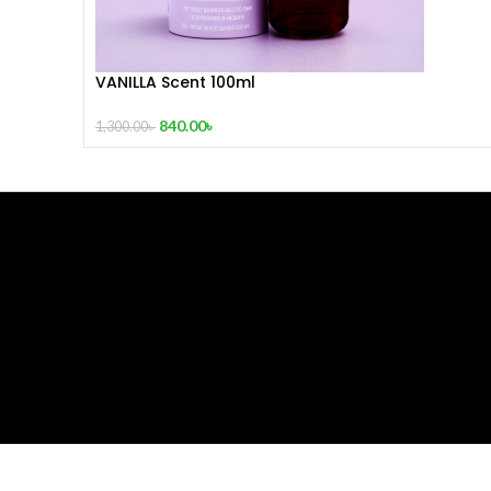
VANILLA Scent 100ml
840.00
৳
1,300.00
৳