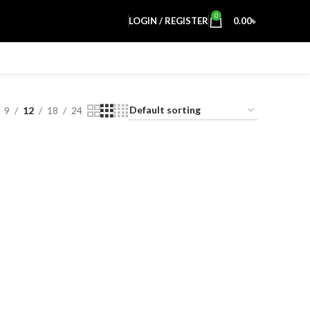
0
LOGIN / REGISTER
0.00
৳
9
12
18
24