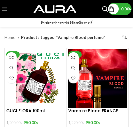
0.00
৳
টপ কালেকশন
সকল পারফিউম
অর্ডার কনফার্ম
Home
Products tagged “Vampire Blood perfume”
-21%
-22%
HOT
GUCI FLORA 100ml
Vampire Blood FRANCE
100ml
950.00
৳
950.00
৳
1,200.00
৳
1,220.00
৳