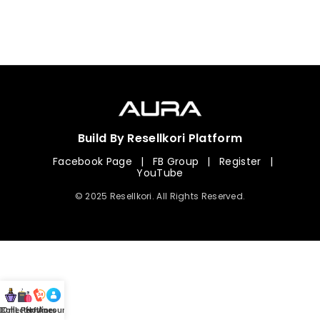
Build By Resellkori Platform
Facebook Page
|
FB Group
|
Register
|
YouTube
© 2025 Resellkori. All Rights Reserved.
Collection
00 mL Perfumes
Hotline
Account