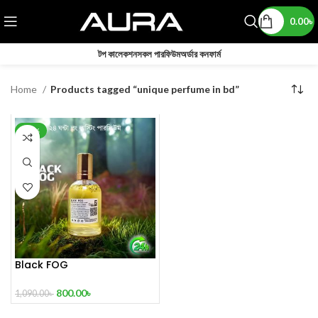
0.00
৳
টপ কালেকশন
সকল পারফিউম
অর্ডার কনফার্ম
Home
Products tagged “unique perfume in bd”
-27%
Black FOG
800.00
৳
1,090.00
৳