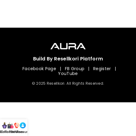
Build By Resellkori Platform
Facebook Page
|
FB Group
|
Register
|
YouTube
© 2025 Resellkori. All Rights Reserved.
Collection
00 mL Perfumes
Hotline
Account