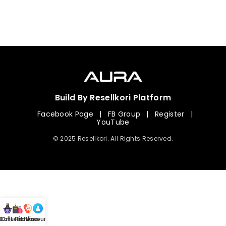
Build By Resellkori Platform
Facebook Page
|
FB Group
|
Register
|
YouTube
© 2025 Resellkori. All Rights Reserved.
Collection
00 mL Perfumes
Hotline
Account