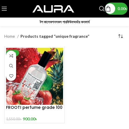
0.00
৳
টপ কালেকশন
সকল পারফিউম
অর্ডার কনফার্ম
Home
Products tagged “unique fragrance”
-42%
FROOTI perfume grade 100
mL
900.00
৳
1,550.00
৳