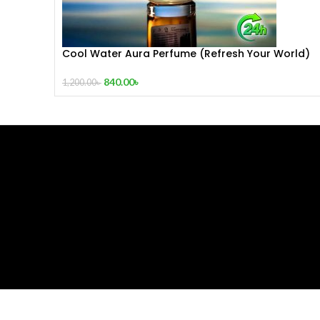
Cool Water Aura Perfume (Refresh Your World)
840.00
৳
1,200.00
৳