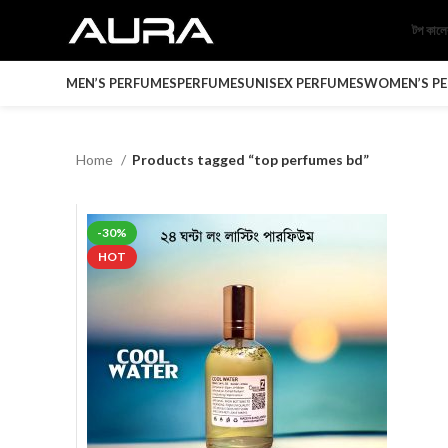
টপ কাল
MEN’S PERFUMES
PERFUMES
UNISEX PERFUMES
WOMEN’S P
Home
Products tagged “top perfumes bd”
-30%
HOT