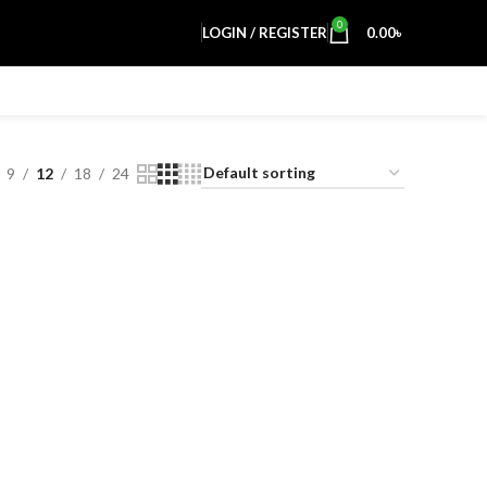
0
LOGIN / REGISTER
0.00
৳
9
12
18
24