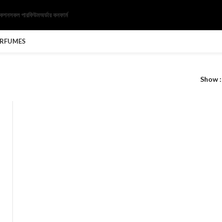
েকশন
সকল পারফিউম
অর্ডার কনফার্ম
ERFUMES
Show