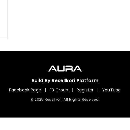
Build By Resellkori Platform
Facebook Page
|
FB Group
|
Register
|
YouTube
© 2025 Resellkori. All Rights Reserved.