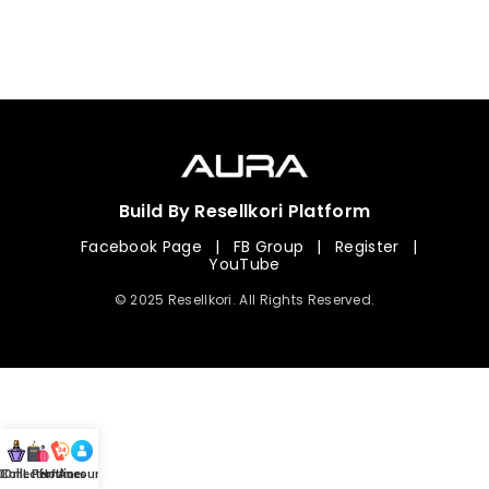
Build By Resellkori Platform
Facebook Page
|
FB Group
|
Register
|
YouTube
© 2025 Resellkori. All Rights Reserved.
Collection
00 mL Perfumes
Hotline
Account