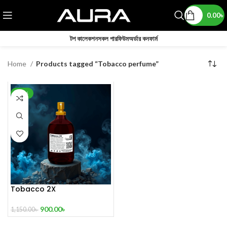
0.00
৳
টপ কালেকশন
সকল পারফিউম
অর্ডার কনফার্ম
Home
Products tagged “Tobacco perfume”
-22%
Tobacco 2X
900.00
৳
1,150.00
৳