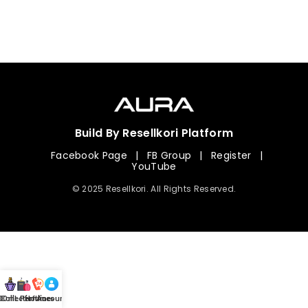
Build By Resellkori Platform
Facebook Page
|
FB Group
|
Register
|
YouTube
© 2025 Resellkori. All Rights Reserved.
Collection
00 mL Perfumes
Hotline
Account