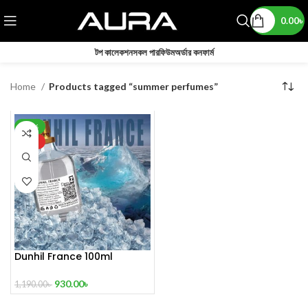
0.00
৳
টপ কালেকশন
সকল পারফিউম
অর্ডার কনফার্ম
Home
Products tagged “summer perfumes”
-22%
HOT
Dunhil France 100ml
930.00
৳
1,190.00
৳