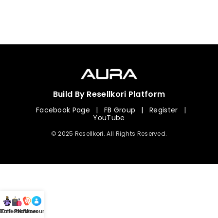
Build By Resellkori Platform
Facebook Page
|
FB Group
|
Register
|
YouTube
© 2025 Resellkori. All Rights Reserved.
Collection
00 mL Perfumes
Hotline
Account