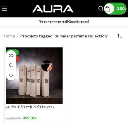
0.00
৳
টপ কালেকশন
সকল পারফিউম
অর্ডার কনফার্ম
Home
Products tagged “summer perfume collection”
-25%
HOT
১০ পিস টেস্টিং স্প্রে পারফিউম ৮৯৯৳
899.00
৳
1,200.00
৳