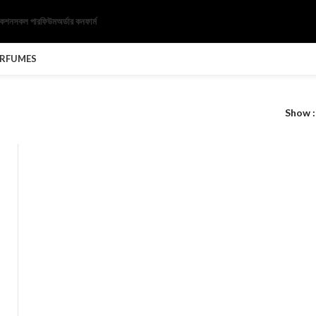
েকশন
সকল পারফিউম
অর্ডার কনফার্ম
ERFUMES
Show