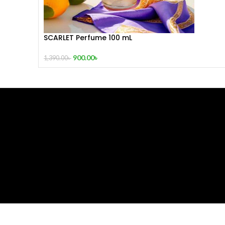
SCARLET Perfume 100 mL
900.00
৳
1,390.00
৳