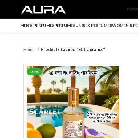
টপ কাল
MEN’S PERFUMES
PERFUMES
UNISEX PERFUMES
WOMEN’S P
Home
Products tagged “SL fragrance”
-35%