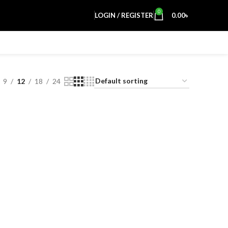
0
LOGIN / REGISTER
0.00
৳
9
12
18
24