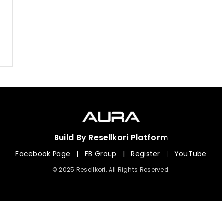
Build By Resellkori Platform
Facebook Page
|
FB Group
|
Register
|
YouTube
© 2025 Resellkori. All Rights Reserved.