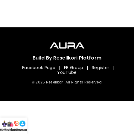
Build By Resellkori Platform
Facebook Page
|
FB Group
|
Register
|
YouTube
© 2025 Resellkori. All Rights Reserved.
Collection
00 mL Perfumes
Hotline
Account