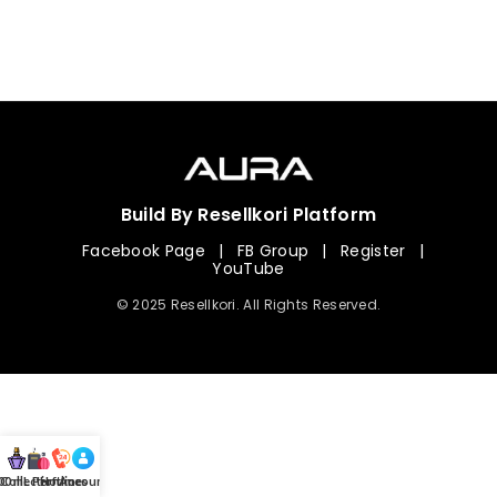
Build By Resellkori Platform
Facebook Page
|
FB Group
|
Register
|
YouTube
© 2025 Resellkori. All Rights Reserved.
Collection
00 mL Perfumes
Hotline
Account