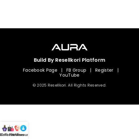
Build By Resellkori Platform
Facebook Page
|
FB Group
|
Register
|
YouTube
© 2025 Resellkori. All Rights Reserved.
Collection
00 mL Perfumes
Hotline
Account