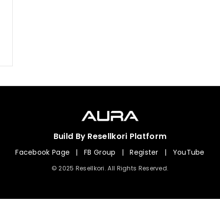
Build By Resellkori Platform
Facebook Page
|
FB Group
|
Register
|
YouTube
© 2025 Resellkori. All Rights Reserved.