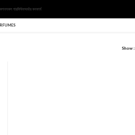
েকশন
সকল পারফিউম
অর্ডার কনফার্ম
ERFUMES
Show