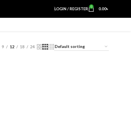
0
LOGIN / REGISTER
0.00
৳
9
12
18
24