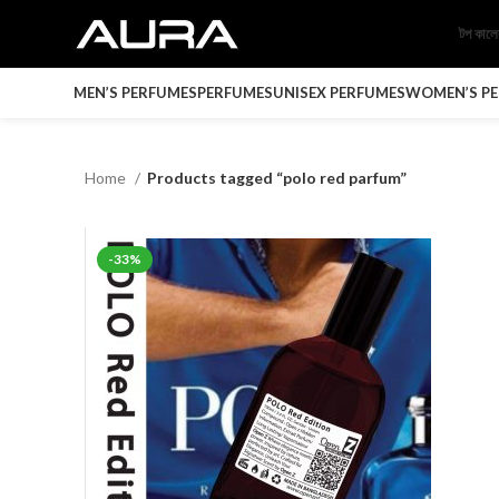
টপ কাল
MEN’S PERFUMES
PERFUMES
UNISEX PERFUMES
WOMEN’S P
Home
Products tagged “polo red parfum”
-33%