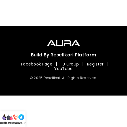
Build By Resellkori Platform
Facebook Page
|
FB Group
|
Register
|
YouTube
© 2025 Resellkori. All Rights Reserved.
Collection
00 mL Perfumes
Hotline
Account