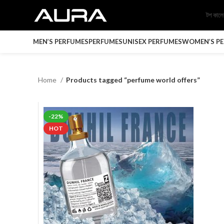
টপ কাল
MEN’S PERFUMES
PERFUMES
UNISEX PERFUMES
WOMEN’S P
Home
Products tagged “perfume world offers”
-22%
HOT