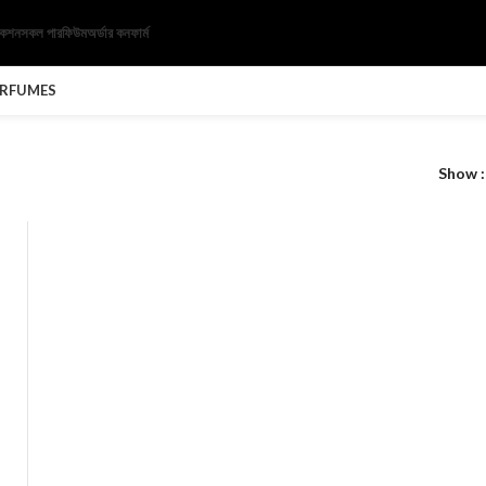
েকশন
সকল পারফিউম
অর্ডার কনফার্ম
ERFUMES
Show