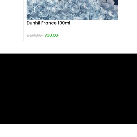
Dunhil France 100ml
930.00
৳
1,190.00
৳