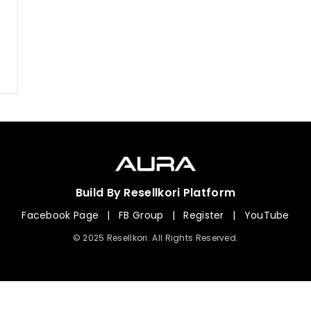
Build By Resellkori Platform
Facebook Page
|
FB Group
|
Register
|
YouTube
© 2025 Resellkori. All Rights Reserved.