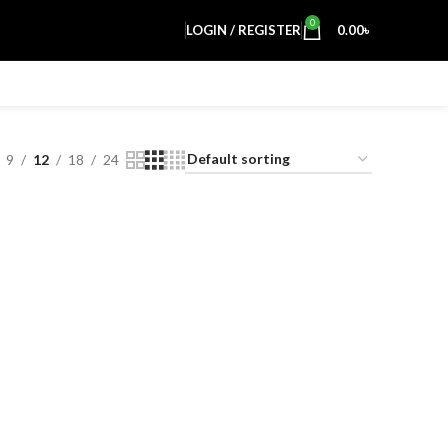
0
LOGIN / REGISTER
0.00
৳
9
12
18
24