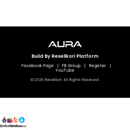
Build By Resellkori Platform
Facebook Page
|
FB Group
|
Register
|
YouTube
© 2025 Resellkori. All Rights Reserved.
Collection
00 mL Perfumes
Hotline
Account