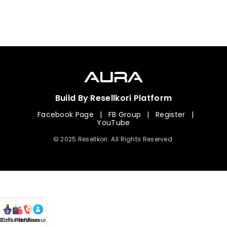
Build By Resellkori Platform
Facebook Page
|
FB Group
|
Register
|
YouTube
© 2025 Resellkori. All Rights Reserved.
Collection
00 mL Perfumes
Hotline
Account