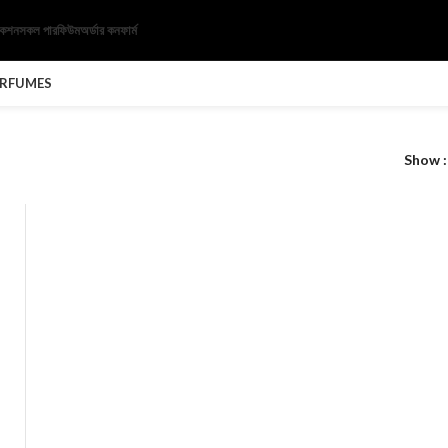
েকশন
সকল পারফিউম
অর্ডার কনফার্ম
ERFUMES
Show