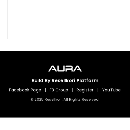
Build By Resellkori Platform
Facebook Page
|
FB Group
|
Register
|
YouTube
© 2025 Resellkori. All Rights Reserved.