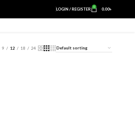
0
LOGIN / REGISTER
0.00
৳
9
12
18
24