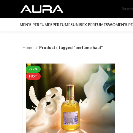
টপ কাল
MEN’S PERFUMES
PERFUMES
UNISEX PERFUMES
WOMEN’S P
Home
Products tagged “perfume haul”
-27%
HOT