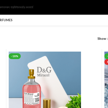
েকশন
সকল পারফিউম
অর্ডার কনফার্ম
ERFUMES
Show
-18%