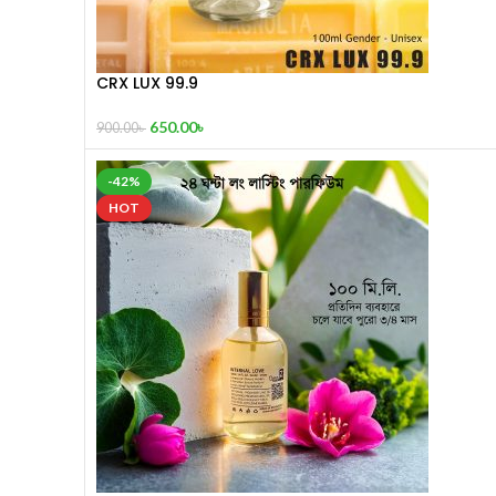
CRX LUX 99.9
650.00
৳
900.00
৳
-42%
HOT