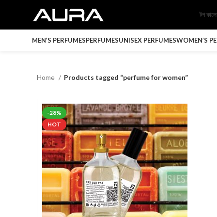
টপ কাল
MEN’S PERFUMES
PERFUMES
UNISEX PERFUMES
WOMEN’S P
Home
Products tagged “perfume for women”
-28%
HOT