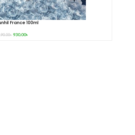
unhil France 100ml
930.00
৳
190.00
৳