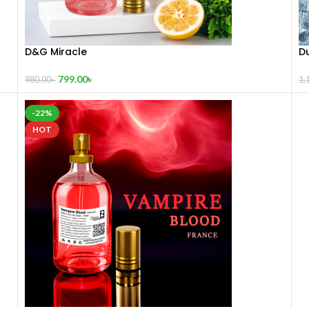
D&G Miracle
D
799.00
৳
980.00
৳
1,
-22%
HOT