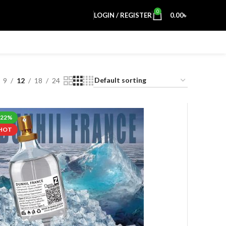
0
LOGIN / REGISTER
0.00
৳
9
12
18
24
-22%
HOT