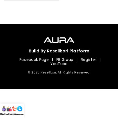
Build By Resellkori Platform
Facebook Page
|
FB Group
|
Register
|
YouTube
© 2025 Resellkori. All Rights Reserved.
Collection
00 mL Perfumes
Hotline
Account