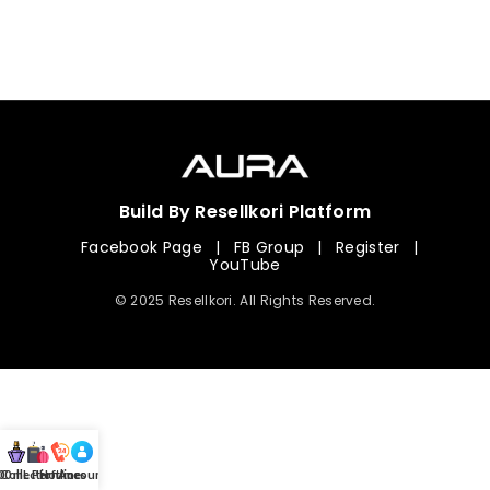
Build By Resellkori Platform
Facebook Page
|
FB Group
|
Register
|
YouTube
© 2025 Resellkori. All Rights Reserved.
Collection
00 mL Perfumes
Hotline
Account