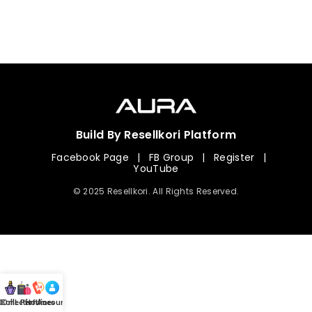
Build By Resellkori Platform
Facebook Page
|
FB Group
|
Register
|
YouTube
© 2025 Resellkori. All Rights Reserved.
Collection
00 mL Perfumes
Hotline
Account