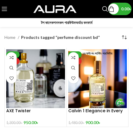
0.00
৳
টপ কালেকশন
সকল পারফিউম
অর্ডার কনফার্ম
Home
Products tagged “perfume discount bd”
-27%
-39%
HOT
HOT
AXE Twister
Calvin 1 Elegance in Every
Drop
950.00
৳
900.00
৳
1,300.00
৳
1,480.00
৳