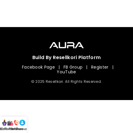
Build By Resellkori Platform
Facebook Page
|
FB Group
|
Register
|
YouTube
© 2025 Resellkori. All Rights Reserved.
Collection
00 mL Perfumes
Hotline
Account