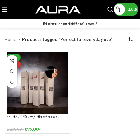
0.00
৳
টপ কালেকশন
সকল পারফিউম
অর্ডার কনফার্ম
Home
Products tagged “Perfect for everyday use”
-25%
HOT
১০ পিস টেস্টিং স্প্রে পারফিউম ৮৯৯৳
899.00
৳
1,200.00
৳