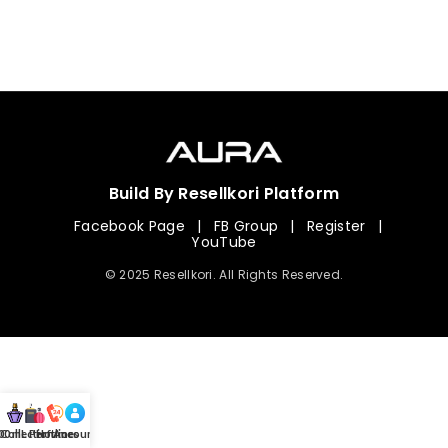
Build By Resellkori Platform
Facebook Page
|
FB Group
|
Register
|
YouTube
© 2025 Resellkori. All Rights Reserved.
Collection
00 mL Perfumes
Hotline
Account