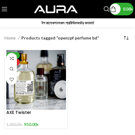
0.00
৳
টপ কালেকশন
সকল পারফিউম
অর্ডার কনফার্ম
Home
Products tagged “openzpf perfume bd”
-27%
HOT
AXE Twister
950.00
৳
1,300.00
৳