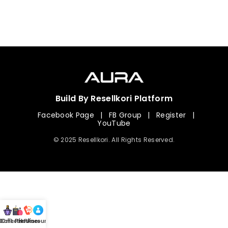
Build By Resellkori Platform
Facebook Page
|
FB Group
|
Register
|
YouTube
© 2025 Resellkori. All Rights Reserved.
Collection
00 mL Perfumes
Hotline
Account