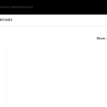
েকশন
সকল পারফিউম
অর্ডার কনফার্ম
ERFUMES
Show