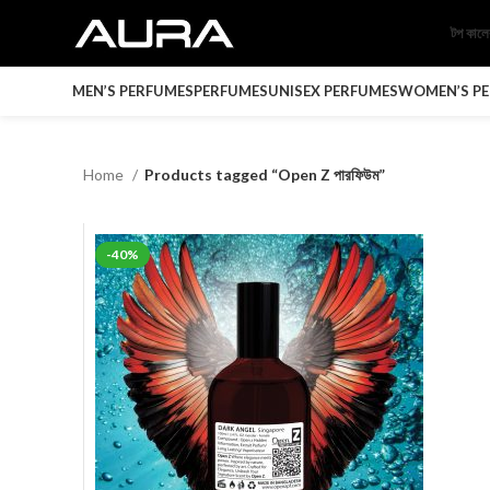
টপ কাল
MEN’S PERFUMES
PERFUMES
UNISEX PERFUMES
WOMEN’S P
Home
Products tagged “Open Z পারফিউম”
-40%