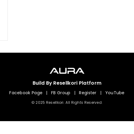
Build By Resellkori Platform
Facebook Page
|
FB Group
|
Register
|
YouTube
© 2025 Resellkori. All Rights Reserved.