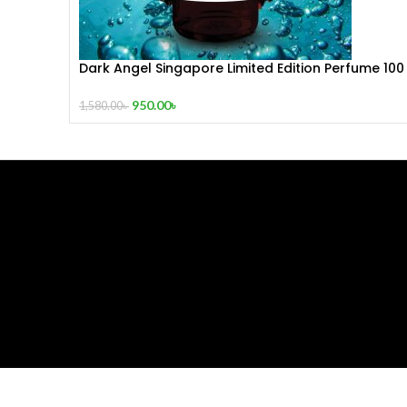
Dark Angel Singapore Limited Edition Perfume 100
mL
950.00
৳
1,580.00
৳