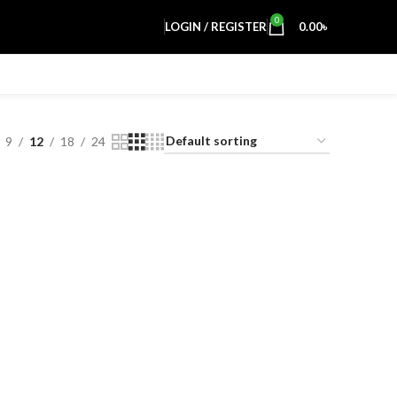
0
LOGIN / REGISTER
0.00
৳
9
12
18
24