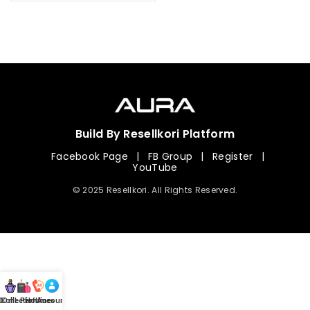
Build By Resellkori Platform
Facebook Page
|
FB Group
|
Register
|
YouTube
© 2025 Resellkori. All Rights Reserved.
Collection
00 mL Perfumes
Hotline
Account