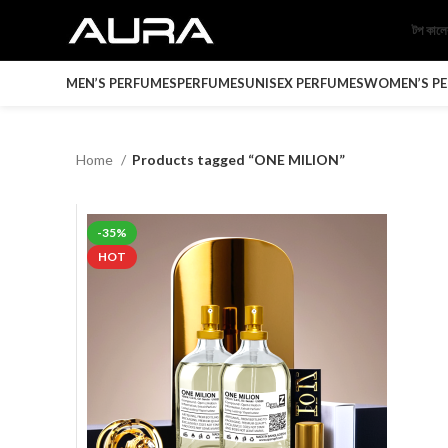
টপ কাল
MEN’S PERFUMES
PERFUMES
UNISEX PERFUMES
WOMEN’S P
Home
Products tagged “ONE MILION”
-35%
HOT