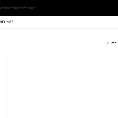
েকশন
সকল পারফিউম
অর্ডার কনফার্ম
ERFUMES
Show