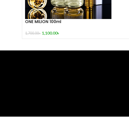
ONE MILION 100ml
1,100.00
৳
1,700.00
৳