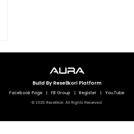
Build By Resellkori Platform
Facebook Page
|
FB Group
|
Register
|
YouTube
© 2025 Resellkori. All Rights Reserved.