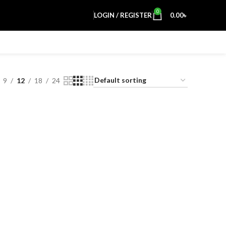
0
LOGIN / REGISTER
0.00
৳
9
12
18
24