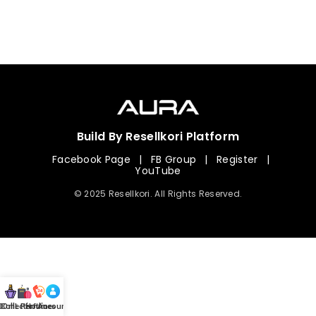
Build By Resellkori Platform
Facebook Page
|
FB Group
|
Register
|
YouTube
© 2025 Resellkori. All Rights Reserved.
Collection
00 mL Perfumes
Hotline
Account