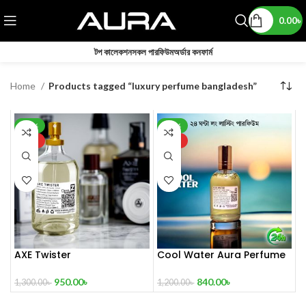
0.00
৳
টপ কালেকশন
সকল পারফিউম
অর্ডার কনফার্ম
Home
Products tagged “luxury perfume bangladesh”
-27%
-30%
HOT
HOT
AXE Twister
Cool Water Aura Perfume
(Refresh Your World)
950.00
৳
840.00
৳
1,300.00
৳
1,200.00
৳