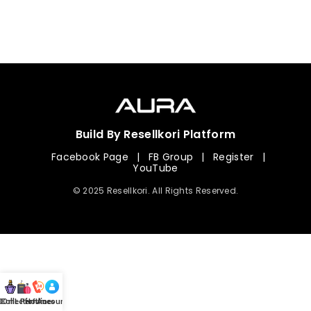
Build By Resellkori Platform
Facebook Page
|
FB Group
|
Register
|
YouTube
© 2025 Resellkori. All Rights Reserved.
Collection
00 mL Perfumes
Hotline
Account