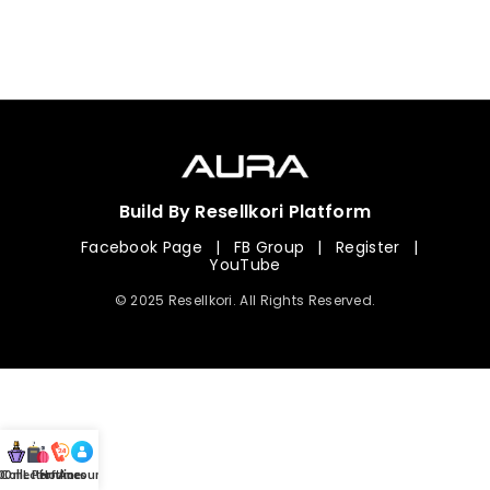
Build By Resellkori Platform
Facebook Page
|
FB Group
|
Register
|
YouTube
© 2025 Resellkori. All Rights Reserved.
Collection
00 mL Perfumes
Hotline
Account