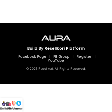
Build By Resellkori Platform
Facebook Page
|
FB Group
|
Register
|
YouTube
© 2025 Resellkori. All Rights Reserved.
Collection
00 mL Perfumes
Hotline
Account