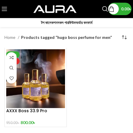
0.00
৳
টপ কালেকশন
সকল পারফিউম
অর্ডার কনফার্ম
Home
Products tagged “hugo boss perfume for men”
-16%
HOT
AXXX Boss 33.9 Pro
Perfume 100 ml
800.00
৳
950.00
৳