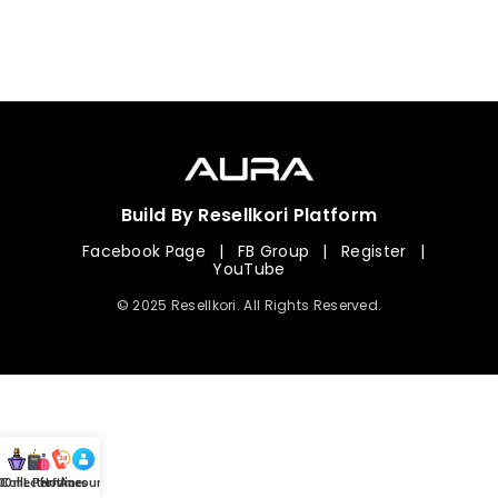
Build By Resellkori Platform
Facebook Page
|
FB Group
|
Register
|
YouTube
© 2025 Resellkori. All Rights Reserved.
Collection
00 mL Perfumes
Hotline
Account