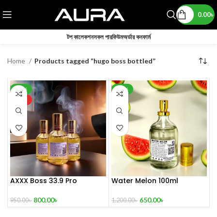
0.00
৳
টপ কালেকশন
সকল পারফিউম
অর্ডার কনফার্ম
Home
Products tagged “hugo boss bottled”
-16%
-46%
HOT
AXXX Boss 33.9 Pro
Water Melon 100ml
Perfume 100 ml
650.00
৳
800.00
৳
1,200.00
৳
950.00
৳