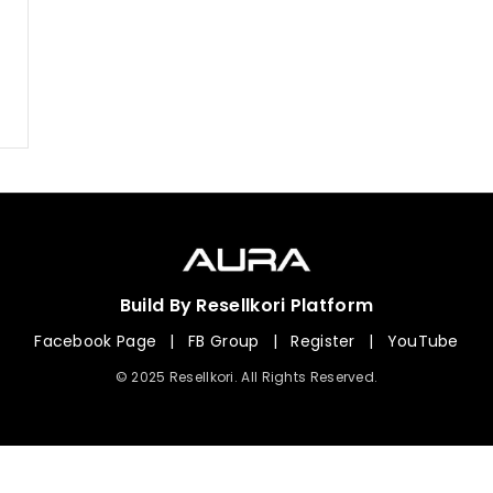
Build By Resellkori Platform
Facebook Page
|
FB Group
|
Register
|
YouTube
© 2025 Resellkori. All Rights Reserved.