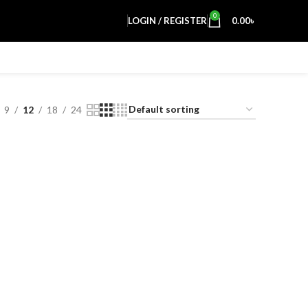
0
LOGIN / REGISTER
0.00
৳
9
12
18
24