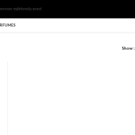
েকশন
সকল পারফিউম
অর্ডার কনফার্ম
ERFUMES
Show