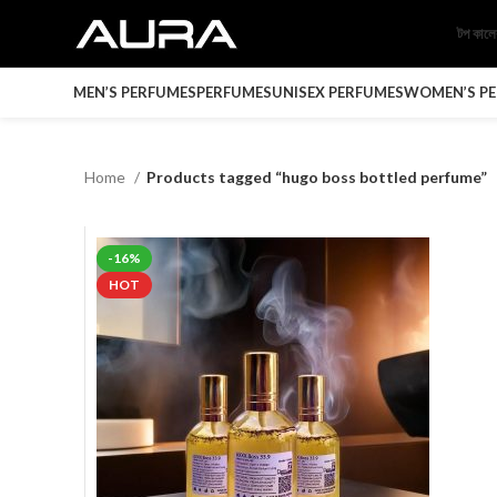
টপ কাল
MEN’S PERFUMES
PERFUMES
UNISEX PERFUMES
WOMEN’S P
Home
Products tagged “hugo boss bottled perfume”
-16%
HOT