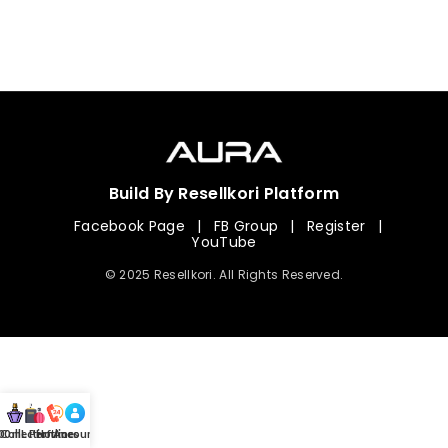
Build By Resellkori Platform
Facebook Page
|
FB Group
|
Register
|
YouTube
© 2025 Resellkori. All Rights Reserved.
Collection
00 mL Perfumes
Hotline
Account