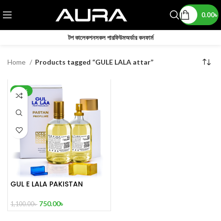
0.00
৳
টপ কালেকশন
সকল পারফিউম
অর্ডার কনফার্ম
Home
Products tagged “GULE LALA attar”
-32%
GUL E LALA PAKISTAN
Perfume100ml
750.00
৳
1,100.00
৳