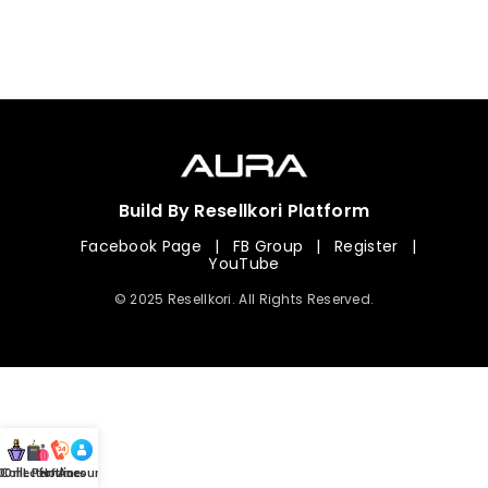
Build By Resellkori Platform
Facebook Page
|
FB Group
|
Register
|
YouTube
© 2025 Resellkori. All Rights Reserved.
Collection
00 mL Perfumes
Hotline
Account