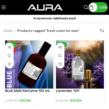
0.00
৳
টপ কালেকশন
সকল পারফিউম
অর্ডার কনফার্ম
Home
Products tagged “fresh scent for men”
-38%
-25%
HOT
BLUE MAN Perfume 100 mL
Lavender YDY
930.00
৳
830.00
৳
1,490.00
৳
1,100.00
৳