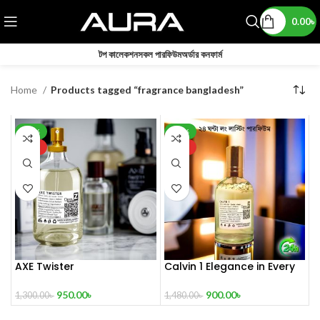
0.00
৳
টপ কালেকশন
সকল পারফিউম
অর্ডার কনফার্ম
Home
Products tagged “fragrance bangladesh”
-27%
-39%
HOT
HOT
AXE Twister
Calvin 1 Elegance in Every
Drop
950.00
৳
900.00
৳
1,300.00
৳
1,480.00
৳