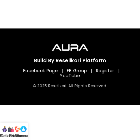
Build By Resellkori Platform
Facebook Page
|
FB Group
|
Register
|
YouTube
© 2025 Resellkori. All Rights Reserved.
Collection
00 mL Perfumes
Hotline
Account