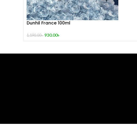
Dunhil France 100ml
930.00
৳
1,190.00
৳