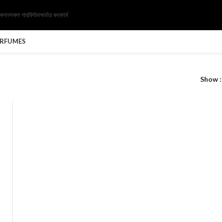
েকশন
সকল পারফিউম
অর্ডার কনফার্ম
ERFUMES
Show