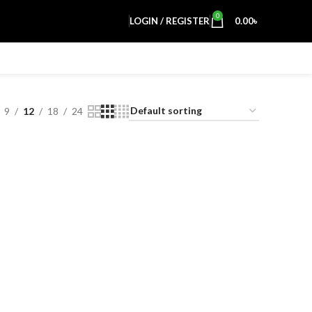
0
LOGIN / REGISTER
0.00
৳
9
12
18
24