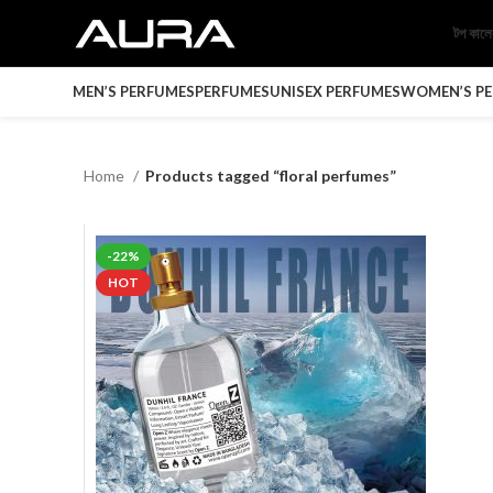
টপ কাল
MEN’S PERFUMES
PERFUMES
UNISEX PERFUMES
WOMEN’S P
Home
Products tagged “floral perfumes”
-22%
HOT