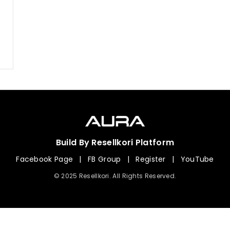
Build By Resellkori Platform
Facebook Page
|
FB Group
|
Register
|
YouTube
© 2025 Resellkori. All Rights Reserved.