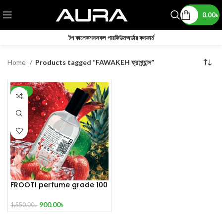
0.00
৳
টপ কালেকশন
সকল পারফিউম
অর্ডার কনফার্ম
Home
Products tagged “FAWAKEH ফ্রাগ্র্যান্স”
-42%
FROOTI perfume grade 100
mL
900.00
৳
1,550.00
৳