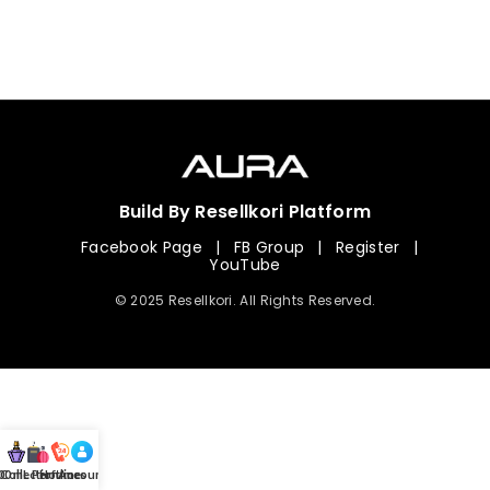
Build By Resellkori Platform
Facebook Page
|
FB Group
|
Register
|
YouTube
© 2025 Resellkori. All Rights Reserved.
Collection
00 mL Perfumes
Hotline
Account