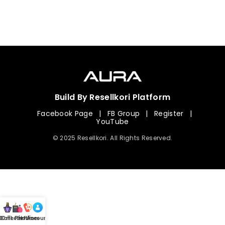
Build By Resellkori Platform
Facebook Page
|
FB Group
|
Register
|
YouTube
© 2025 Resellkori. All Rights Reserved.
Collection
00 mL Perfumes
Hotline
Account