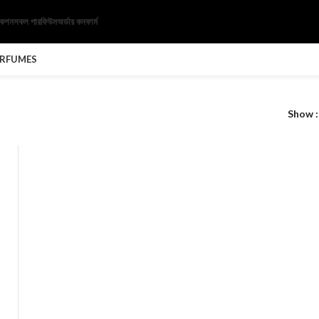
েকশন
সকল পারফিউম
অর্ডার কনফার্ম
ERFUMES
Show