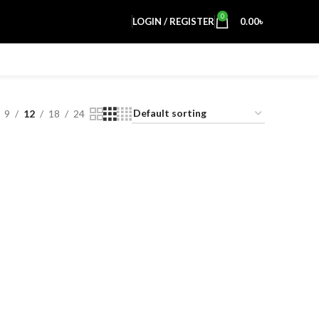
0
LOGIN / REGISTER
0.00
৳
9
12
18
24