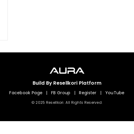
Build By Resellkori Platform
Facebook Page
|
FB Group
|
Register
|
YouTube
© 2025 Resellkori. All Rights Reserved.