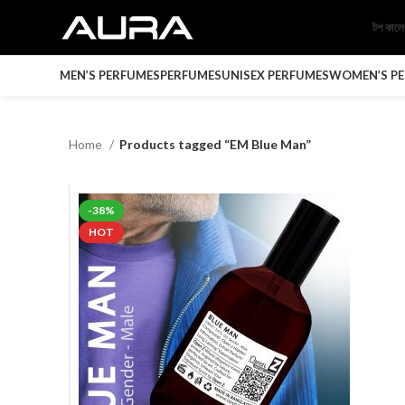
টপ কাল
MEN’S PERFUMES
PERFUMES
UNISEX PERFUMES
WOMEN’S P
Home
Products tagged “EM Blue Man”
-38%
HOT