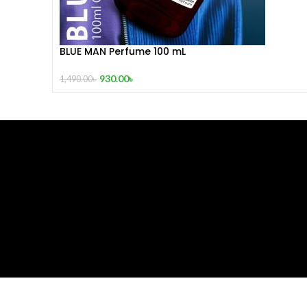
BLUE MAN Perfume 100 mL
930.00
৳
1,490.00
৳