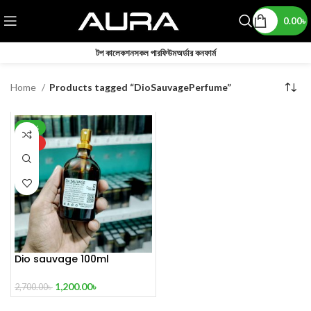
0.00
৳
টপ কালেকশন
সকল পারফিউম
অর্ডার কনফার্ম
Home
Products tagged “DioSauvagePerfume”
-56%
HOT
Dio sauvage 100ml
1,200.00
৳
2,700.00
৳