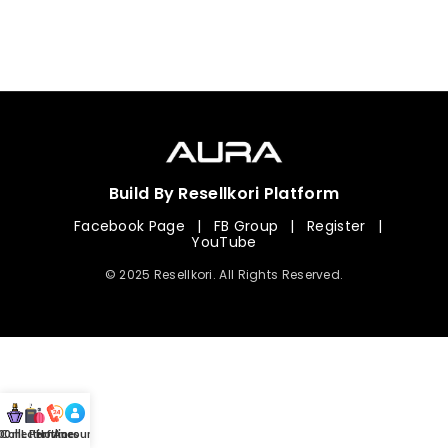
Build By Resellkori Platform
Facebook Page
|
FB Group
|
Register
|
YouTube
© 2025 Resellkori. All Rights Reserved.
Collection
00 mL Perfumes
Hotline
Account