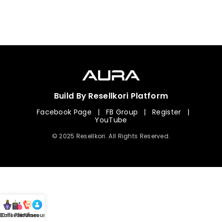
Build By Resellkori Platform
Facebook Page
|
FB Group
|
Register
|
YouTube
© 2025 Resellkori. All Rights Reserved.
Collection
00 mL Perfumes
Hotline
Account